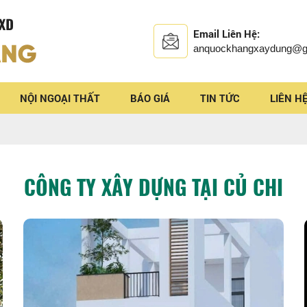
Email Liên Hệ:
anquockhangxaydung@g
NỘI NGOẠI THẤT
BÁO GIÁ
TIN TỨC
LIÊN H
CÔNG TY XÂY DỰNG TẠI CỦ CHI