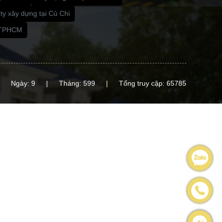
ty xây dựng tại Củ Chi
i TPHCM
Ngày: 9
|
Tháng: 599
|
Tổng truy cập: 65785