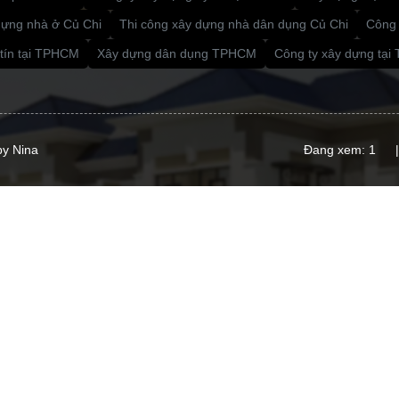
dựng nhà ở Củ Chi
Thi công xây dựng nhà dân dụng Củ Chi
Công 
 tín tại TPHCM
Xây dựng dân dụng TPHCM
Công ty xây dựng tạ
by Nina
Đang xem: 1
|