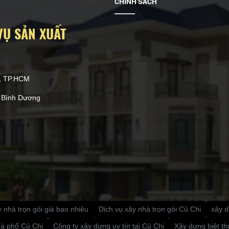
CHÍNH SÁCH
VỤ SẢN XUẤT
g, TP.HCM
, Bình Dương
y nhà trọn gói giá bao nhiêu
Dịch vụ xây nhà trọn gói Củ Chi
xây d
hà phố Củ Chi
Công ty xây dựng uy tín tại Củ Chi
Xây dựng biệt th