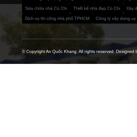
Sửa chữa nhà Củ Chi
Thiết kế nhà đẹp Củ Chi
Xây 
Dịch vụ thi công nhà phố TPHCM
Công ty xây dựng uy
© Copyright An Quốc Khang. All rights reserved. Designed 