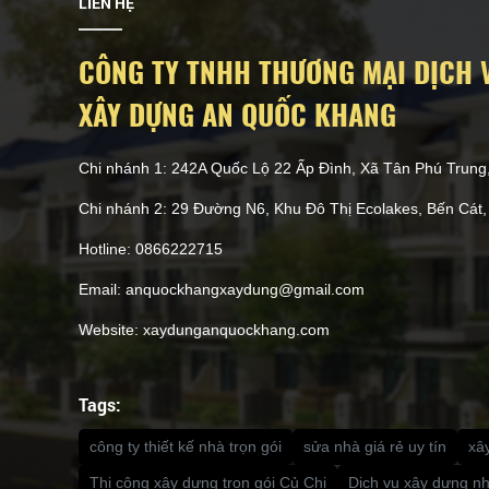
LIÊN HỆ
CÔNG TY TNHH THƯƠNG MẠI DỊCH 
XÂY DỰNG AN QUỐC KHANG
Chi nhánh 1: 242A Quốc Lộ 22 Ấp Đình, Xã Tân Phú Trun
Chi nhánh 2: 29 Đường N6, Khu Đô Thị Ecolakes, Bến Cát
Hotline: 0866222715
Email: anquockhangxaydung@gmail.com
Website: xaydunganquockhang.com
Tags:
công ty thiết kế nhà trọn gói
sửa nhà giá rẻ uy tín
xâ
Thi công xây dựng trọn gói Củ Chi
Dịch vụ xây dựng n