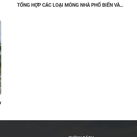
​​​​​​​TỔNG HỢP CÁC LOẠI MÓNG NHÀ PHỔ BIẾN VÀ
CÁCH CHỌN MÓNG PHÙ HỢP VỚI TỪNG CÔNG
TRÌNH
ơ